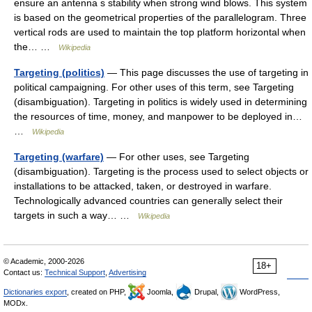
ensure an antenna s stability when strong wind blows. This system
is based on the geometrical properties of the parallelogram. Three
vertical rods are used to maintain the top platform horizontal when
the… …
Wikipedia
Targeting (politics)
— This page discusses the use of targeting in
political campaigning. For other uses of this term, see Targeting
(disambiguation). Targeting in politics is widely used in determining
the resources of time, money, and manpower to be deployed in…
…
Wikipedia
Targeting (warfare)
— For other uses, see Targeting
(disambiguation). Targeting is the process used to select objects or
installations to be attacked, taken, or destroyed in warfare.
Technologically advanced countries can generally select their
targets in such a way… …
Wikipedia
© Academic, 2000-2026
18+
Contact us:
Technical Support
,
Advertising
Dictionaries export
, created on PHP,
Joomla,
Drupal,
WordPress,
MODx.