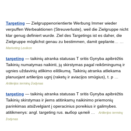
Targeting
— Zielgruppenorientierte Werbung Immer wieder
verpuffen Werbeaktionen (Streuverluste), weil die Zielgruppe nicht
klar genug definiert wurde. Ziel des Targetings ist es daher, die
Zielgruppe möglichst genau zu bestimmen, damit geplante… …
Marketing Lexikon
targeting
— taikinių atranka statusas T sritis Gynyba apibrėžtis
Taikinių numatymas naikinti, jų skirstymas pagal reikšmingumą ir
ugnies uždavinių atlikimo eiliškumą. Taikinių atranka atliekama
planuojant artilerijos ugnį (raketų ir aviacijos smūgius), t. p …
Artilerijos terminų žodynas
targeting
— taikinių atranka statusas T sritis Gynyba apibrėžtis
Taikinių skirstymas ir jiems atitinkamų naikinimo priemonių
parinkimas atsižvelgiant į operacinius poreikius ir galimybes.
atitikmenys: angl. targeting rus. выбор целей …
Artilerijos terminų
žodynas