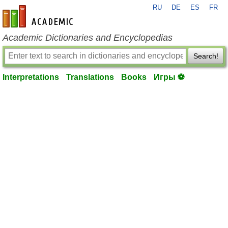
RU
DE
ES
FR
en-academic.com
Academic Dictionaries and Encyclopedias
Search!
Interpretations
Translations
Books
Игры ⚽