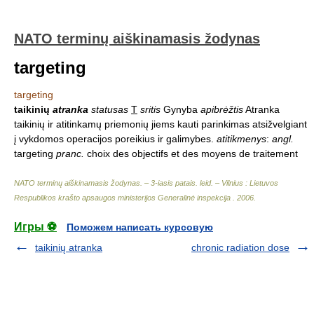
NATO terminų aiškinamasis žodynas
targeting
targeting
taikinių
atranka
statusas
T
sritis
Gynyba
apibrėžtis
Atranka
taikinių ir atitinkamų priemonių jiems kauti parinkimas atsižvelgiant
į vykdomos operacijos poreikius ir galimybes.
atitikmenys
:
angl.
targeting
pranc.
choix des objectifs et des moyens de traitement
NATO terminų aiškinamasis žodynas. – 3-iasis patais. leid. – Vilnius : Lietuvos
Respublikos krašto apsaugos ministerijos Generalinė inspekcija
.
2006
.
Игры ⚽
Поможем написать курсовую
taikinių atranka
chronic radiation dose